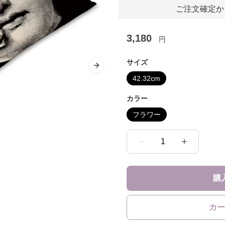
ご注文確定か
3,180
円
サイズ
Next slide
42.32cm
カラー
フラワー
1
購
カー