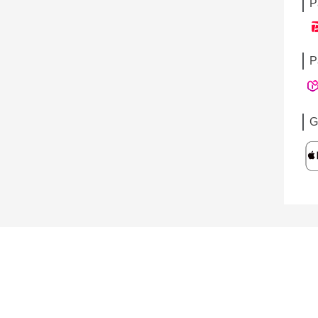
P
P
G