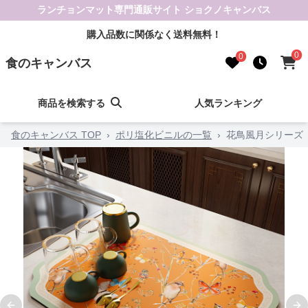
ランチョンマット専門通販サイト ショクノキャンバス
購入品数に関係なく送料無料！
0
0
食のキャンバス
商品を検索する
人気ランキング
食のキャンバス TOP
›
ポリ塩化ビニルの一覧
›
花鳥風月シリーズ