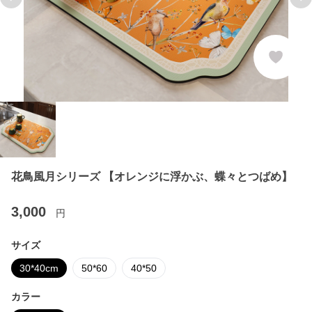
Previous slide
Ne
花鳥風月シリーズ 【オレンジに浮かぶ、蝶々とつばめ】
3,000
円
サイズ
30*40cm
50*60
40*50
カラー