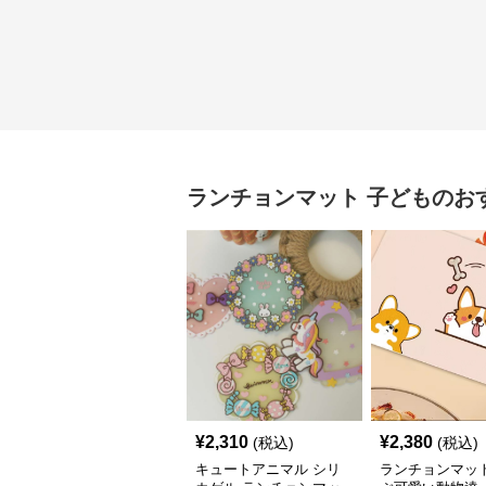
ランチョンマット
子ども
のお
¥
2,310
¥
2,380
(税込)
(税込)
キュートアニマル シリ
ランチョンマッ