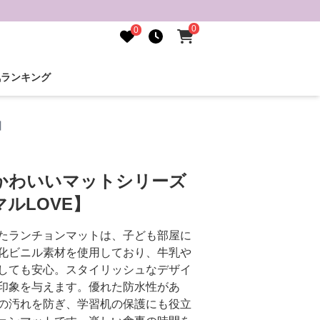
0
0
気ランキング
】
かわいいマットシリーズ
ルLOVE】
たランチョンマットは、子ども部屋に
化ビニル素材を使用しており、牛乳や
しても安心。スタイリッシュなデザイ
印象を与えます。優れた防水性があ
の汚れを防ぎ、学習机の保護にも役立