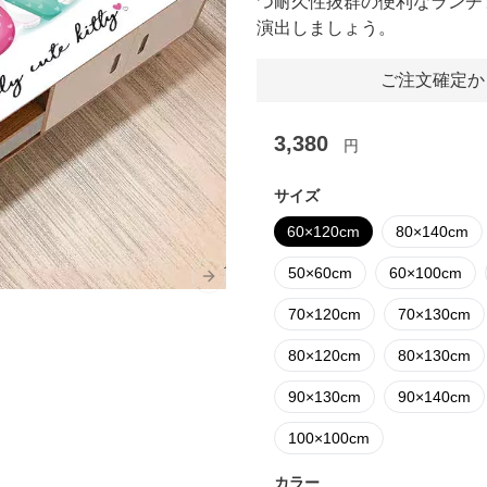
つ耐久性抜群の便利なランチ
演出しましょう。
ご注文確定か
3,380
円
サイズ
60×120cm
80×140cm
50×60cm
60×100cm
Next slide
70×120cm
70×130cm
80×120cm
80×130cm
90×130cm
90×140cm
100×100cm
カラー