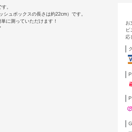
です。
ィッシュボックスの長さは約22cm）です。
簡単に測っていただけます！
お
ア
ビ
応
P
P
G