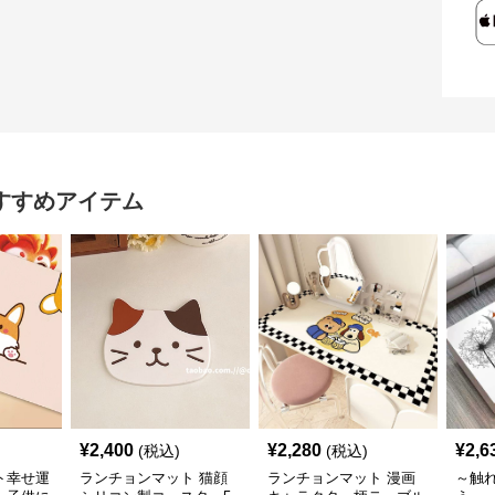
すすめアイテム
¥
2,400
¥
2,280
¥
2,6
(税込)
(税込)
ト幸せ運
ランチョンマット 猫顔
ランチョンマット 漫画
～触