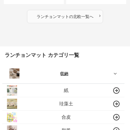
週間限定３００円引き～ ～ここ
にしかない北欧の出会いを～
›
ランチョンマット
の
北欧
一覧へ
ランチョンマット カテゴリ一覧
収納
紙
珪藻土
合皮