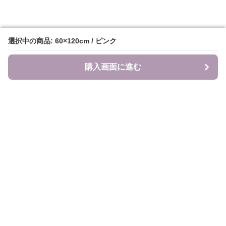
選択中の商品: 60×120cm / ピンク
選択中の商品: 60×120cm / ピンク
購入画面に進む
購入画面に進む
食のキャンバス
について