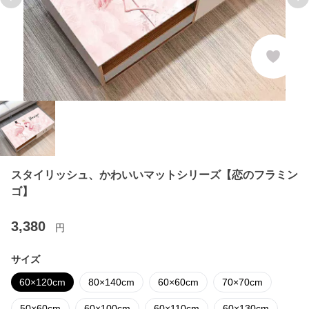
Previous slide
Ne
スタイリッシュ、かわいいマットシリーズ【恋のフラミン
ゴ】
3,380
円
サイズ
60×120cm
80×140cm
60×60cm
70×70cm
50×60cm
60×100cm
60×110cm
60×130cm