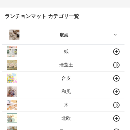
ランチョンマット カテゴリ一覧
収納
紙
珪藻土
合皮
和風
木
北欧