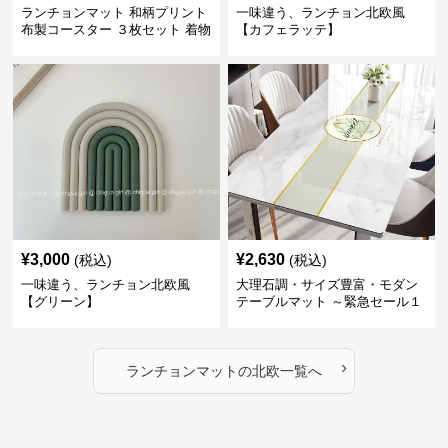
ランチョンマット 和柄プリント
一味違う、ランチョン北欧風
布製コースター ３枚セット 着物
【カフェラッテ】
生地風 【ボタン柄】
¥
3,000
¥
2,630
(税込)
(税込)
一味違う、ランチョン北欧風
大理石調・サイズ豊富・モダン
【グリーン】
テーブルマット ～緊急セール１
週間限定３００円引き～ ～ここ
にしかない北欧の出会いを～
›
ランチョンマット
の
北欧
一覧へ