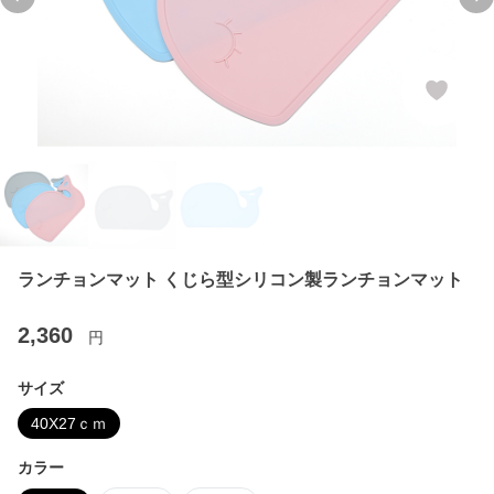
Previous slide
Ne
ランチョンマット くじら型シリコン製ランチョンマット
2,360
円
サイズ
40X27ｃｍ
カラー