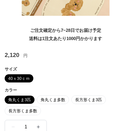
ご注文確定から7~28日でお届け予定
送料は1注文あたり
1000
円かかります
2,120
円
サイズ
40ｘ30ｃｍ
カラー
角丸くま3匹
角丸くま多数
長方形くま3匹
長方形くま多数
1