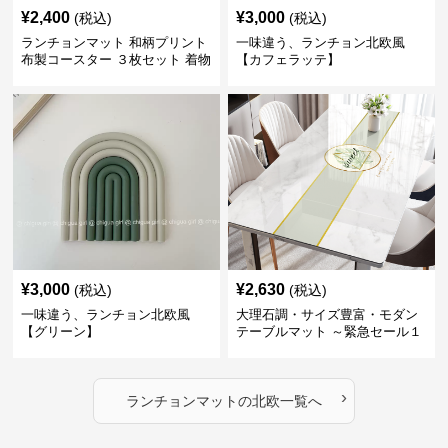
¥
2,400
¥
3,000
(税込)
(税込)
ランチョンマット 和柄プリント
一味違う、ランチョン北欧風
布製コースター ３枚セット 着物
【カフェラッテ】
生地風 【ボタン柄】
¥
3,000
¥
2,630
(税込)
(税込)
一味違う、ランチョン北欧風
大理石調・サイズ豊富・モダン
【グリーン】
テーブルマット ～緊急セール１
週間限定３００円引き～ ～ここ
にしかない北欧の出会いを～
›
ランチョンマット
の
北欧
一覧へ