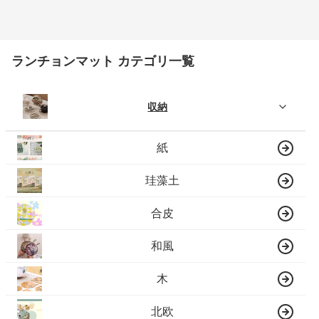
ランチョンマット カテゴリ一覧
収納
紙
珪藻土
合皮
和風
木
北欧