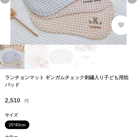
Previous slide
Ne
ランチョンマット ギンガムチェック刺繍入り子ども用枕
パッド
2,510
円
サイズ
25*40cm