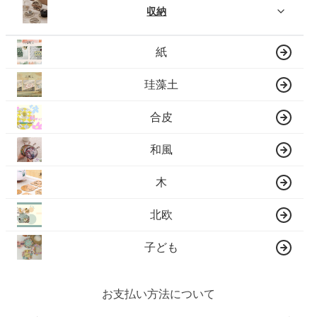
収納
紙
珪藻土
合皮
和風
木
北欧
子ども
お支払い方法について