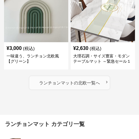
¥
3,000
¥
2,630
(税込)
(税込)
一味違う、ランチョン北欧風
大理石調・サイズ豊富・モダン
【グリーン】
テーブルマット ～緊急セール１
週間限定３００円引き～ ～ここ
にしかない北欧の出会いを～
›
ランチョンマット
の
北欧
一覧へ
ランチョンマット カテゴリ一覧