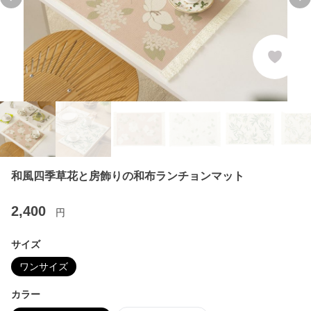
Previous slide
Ne
和風四季草花と房飾りの和布ランチョンマット
2,400
円
サイズ
ワンサイズ
カラー