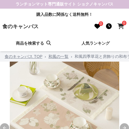
ランチョンマット専門通販サイト ショクノキャンバス
購入品数に関係なく送料無料！
0
0
食のキャンバス
商品を検索する
人気ランキング
食のキャンバス TOP
›
和風の一覧
›
和風四季草花と房飾りの和布