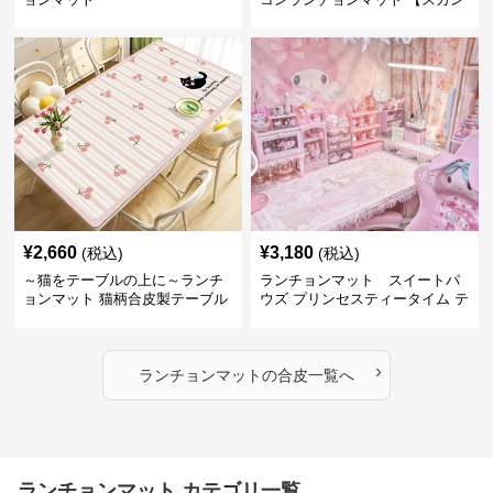
ディナビアレザー】
¥
2,660
¥
3,180
(税込)
(税込)
～猫をテーブルの上に～ランチ
ランチョンマット スイートパ
ョンマット 猫柄合皮製テーブル
ウズ プリンセスティータイム テ
マット【かわいい動物と、明る
ーブルマット 合皮
い色が卓上を明るく】 ～スター
トセール皆様に良さを知ってほ
›
しい～ ～緊急300円引き～
ランチョンマット
の
合皮
一覧へ
ランチョンマット カテゴリ一覧