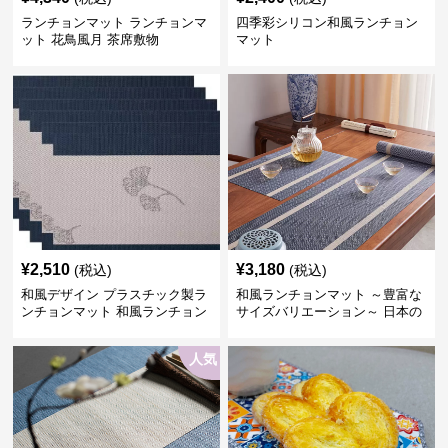
ランチョンマット ランチョンマ
四季彩シリコン和風ランチョン
ット 花鳥風月 茶席敷物
マット
¥
2,510
¥
3,180
(税込)
(税込)
和風デザイン プラスチック製ラ
和風ランチョンマット ～豊富な
ンチョンマット 和風ランチョン
サイズバリエーション～ 日本の
6人家族セット ブルー縁、ホワ
伝統美デザイン ～うれしい配送
イト帯
料無料～
人気