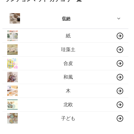
収納
紙
珪藻土
合皮
和風
木
北欧
子ども