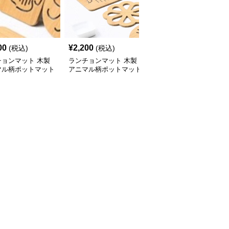
00
¥
2,200
¥
4,470
(税込)
(税込)
(税込)
チョンマット 木製
ランチョンマット 木製
漆黒麗木ランチョンマッ
マル柄ポットマット
アニマル柄ポットマット
ト 高級茶道盆 （ランチ
ーズ【小さなニモ】
シリーズ【大・猫魚】
ョンマットで日本の禅文
化を食卓へ）