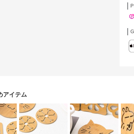
P
G
めアイテム