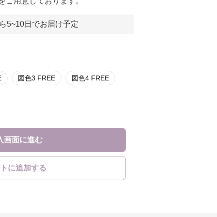
をご用意しております。
ら5~10日でお届け予定
E
図色3 FREE
図色4 FREE
入画面に進む
トに追加する