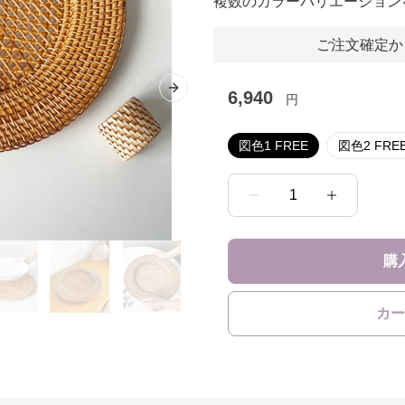
複数のカラーバリエーション
ご注文確定か
6,940
Next slide
円
図色1 FREE
図色2 FRE
1
購
カー