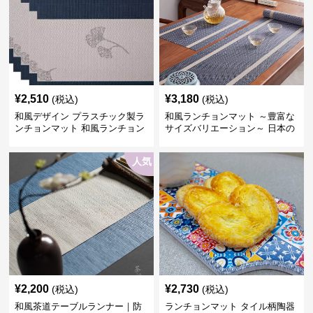
¥
2,510
¥
3,180
(税込)
(税込)
和風デザイン プラスチック製ラ
和風ランチョンマット ～豊富な
ンチョンマット 和風ランチョン
サイズバリエーション～ 日本の
6人家族セット ブルー縁、ホワ
伝統美デザイン ～うれしい配送
イト帯
料無料～
人気
¥
2,200
¥
2,730
(税込)
(税込)
和風茶道テーブルランナー｜防
ランチョンマット タイル柄陶器