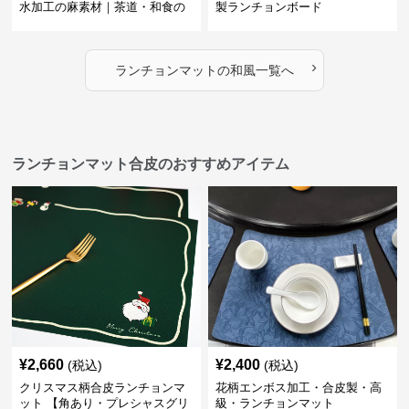
水加工の麻素材｜茶道・和食の
製ランチョンボード
シーンに
›
ランチョンマット
の
和風
一覧へ
ランチョンマット合皮のおすすめアイテム
¥
2,660
¥
2,400
(税込)
(税込)
クリスマス柄合皮ランチョンマ
花柄エンボス加工・合皮製・高
ット 【角あり・プレシャスグリ
級・ランチョンマット