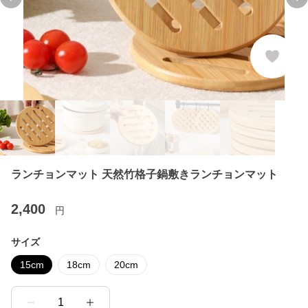
Previous slide
Ne
ランチョンマット 天然竹格子鍋敷きランチョンマット
2,400
円
サイズ
15cm
18cm
20cm
1