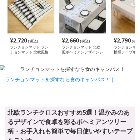
¥
2,720
¥
2,660
¥
2,790
(税込)
(税込)
(税込
ランチョンマット ラン
ランチョンマット 北欧
ランチョンマッ
チョンマット 北欧風格
風ボヘミアンデザインシ
模様テーブルク
子模様のテーブル装飾
リーズ【ホワイトノーマ
加工 【北欧ホ
ル】
ランチョンマットを探すなら食のキャンパス！｜
北欧ランチクロスおすすめ5選！温かみのあ
るデザインで食卓を彩るボヘミアンツリー
柄・お手入れも簡単で毎日使いやすいテーブ