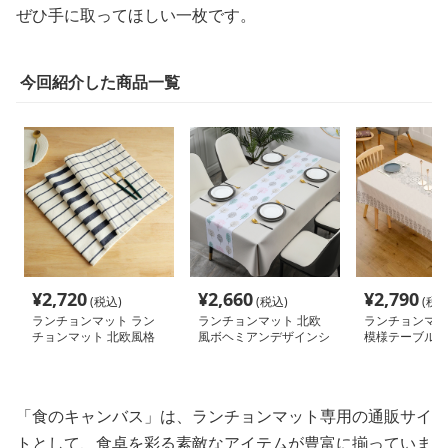
ぜひ手に取ってほしい一枚です。
今回紹介した商品一覧
¥
2,720
¥
2,660
¥
2,790
(税込)
(税込)
(税込
ランチョンマット ラン
ランチョンマット 北欧
ランチョンマッ
チョンマット 北欧風格
風ボヘミアンデザインシ
模様テーブルク
子模様のテーブル装飾
リーズ【ホワイトノーマ
加工 【北欧ホ
ル】
「食のキャンバス」は、ランチョンマット専用の通販サイ
トとして、食卓を彩る素敵なアイテムが豊富に揃っていま