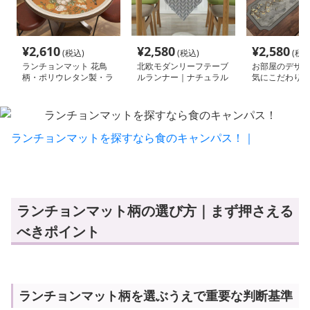
¥
2,610
¥
2,580
¥
2,580
(税込)
(税込)
(税込
ランチョンマット 花鳥
北欧モダンリーフテーブ
お部屋のデザイ
柄・ポリウレタン製・ラ
ルランナー｜ナチュラル
気にこだわりた
ウンドテーブルマット
素材｜日常の食卓に
へ。 季節の和
ランチョンマッ
ランチョンマットを探すなら食のキャンパス！｜
ランチョンマット柄の選び方｜まず押さえる
べきポイント
ランチョンマット柄を選ぶうえで重要な判断基準