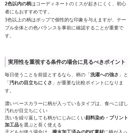
2色以内の柄
はコーディネートのミスが起きにくく、初心
者にもおすすめです。
3色以上の柄はポップで個性的な印象を与えますが、テー
ブル全体との色バランスを事前に確認することが重要で
す。
実用性を重視する条件の場合に見るべきポイント
毎日使うことを前提とするなら、柄の「
洗濯への強さ
」と
「
汚れの目立ちにくさ
」が重要な比較ポイントになりま
す。
濃いベースカラーに柄が入っているタイプは、食べこぼし
汚れが目立ちにくい
洗いを繰り返しても柄がにじみにくい
顔料染め・プリント
加工品
を選ぶと長く使える
子どもが使う場合は、
撥水加工済みのPVC素材
に柄が入っ