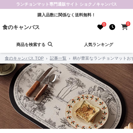
ランチョンマット専門通販サイト ショクノキャンバス
購入品数に関係なく送料無料！
0
0
食のキャンバス
商品を検索する
人気ランキング
食のキャンバス TOP
›
記事一覧
›
柄が豊富なランチョンマットおす