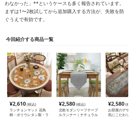
わなかった」**というケースも多く報告されています。
まずは1〜2枚試してから追加購入する方法が、失敗を防
ぐうえで有効です。
今回紹介する商品一覧
¥
2,610
¥
2,580
¥
2,580
(税込)
(税込)
(税込
ランチョンマット 花鳥
北欧モダンリーフテーブ
お部屋のデザイ
柄・ポリウレタン製・ラ
ルランナー｜ナチュラル
気にこだわりた
ウンドテーブルマット
素材｜日常の食卓に
へ。 季節の和
ランチョンマッ